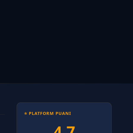
⭐ PLATFORM PUANI
4.7