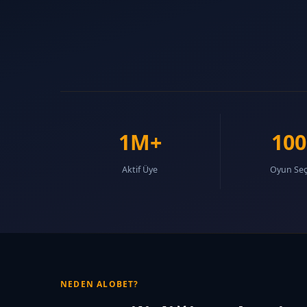
1M+
100
Aktif Üye
Oyun Se
NEDEN ALOBET?