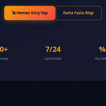
🚀 Hemen Giriş Yap
Daha Fazla Bilgi
0+
7/24
%
çeneği
Canlı Destek
Hoş Gel