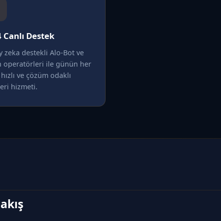

 Canlı Destek
 zeka destekli Alo-Bot ve
n operatörleri ile günün her
 hızlı ve çözüm odaklı
eri hizmeti.
akış