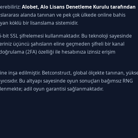
erebiliriz:
Alobet, Alo Lisans Denetleme Kurulu tarafından
luslararası alanda tanınan ve pek çok ülkede online bahis
yan köklü bir lisanslama sistemidir.
-bit SSL şifrelemesi kullanmaktadır. Bu teknoloji sayesinde
gileriniz üçüncü şahısların eline geçmeden şifreli bir kanal
 doğrulama (2FA) özelliği ile hesabınıza izinsiz erişim
ine inşa edilmiştir. Betconstruct, global ölçekte tanınan, yüks
ayıcısıdır. Bu altyapı sayesinde oyun sonuçları bağımsız RNG
enmekte; adil oyun garantisi sağlanmaktadır.