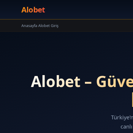
Alobet
Anasayfa
›
Alobet Giriş
Alobet – Güve
Türkiye'
canlı