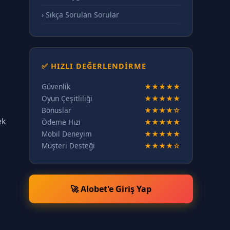
› Sıkça Sorulan Sorular
✅ HIZLI DEĞERLENDIRME
Güvenlik
★★★★★
Oyun Çeşitliliği
★★★★★
Bonuslar
★★★★☆
ek
Ödeme Hızı
★★★★★
Mobil Deneyim
★★★★★
Müşteri Desteği
★★★★☆
🚀 Alobet'e Giriş Yap