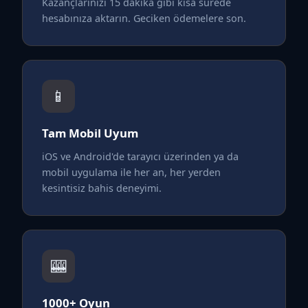
Kazançlarınızı 15 dakika gibi kısa sürede
hesabınıza aktarın. Geciken ödemelere son.
📱
Tam Mobil Uyum
iOS ve Android'de tarayıcı üzerinden ya da
mobil uygulama ile her an, her yerden
kesintisiz bahis deneyimi.
🎰
1000+ Oyun