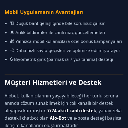
Mobil Uygulamanın Avantajları
📶 Düşük bant genişliğinde bile sorunsuz çalışır
🔔 Anlık bildirimler ile canlı maç güncellemeleri
🎁 Yalnızca mobil kullanıcılara özel bonus kampanyaları
💨 Daha hızlı sayfa geçişleri ve optimize edilmiş arayüz
🔒 Biyometrik giriş (parmak izi / yüz tanıma) desteği
Müşteri Hizmetleri ve Destek
Alobet, kullanıcılarının yaşayabileceği her türlü soruna
anında çözüm sunabilmek için çok kanallı bir destek
altyapısı kurmuştur.
7/24 aktif canlı destek
, yapay zeka
destekli chatbot olan
Alo-Bot
ve e-posta desteği başlıca
iletişim kanallarını oluşturmaktadır.