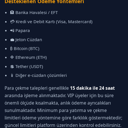
Desteklenen Ödeme Yöntemleri
🏦 Banka Havalesi / EFT
💳 Kredi ve Debit Kartı (Visa, Mastercard)
📲 Papara
💼 Jeton Cüzdan
₿ Bitcoin (BTC)
🔷 Ethereum (ETH)
💲 Tether (USDT)
📱 Diğer e-cüzdan çözümleri
Para çekme talepleri genellikle
15 dakika ile 24 saat
arasında işleme alınmaktadır. VIP üyeler için bu süre
önemli ölçüde kısalmakta, anlık ödeme ayrıcalıkları
sunulmaktadır. Minimum para yatırma ve çekme
limitleri ödeme yöntemine göre farklılık göstermektedir;
güncel limitleri platform üzerinden kontrol edebilirsiniz.