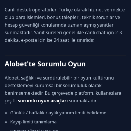
Canlı destek operatörleri Türkçe olarak hizmet vermekte
olup para işlemleri, bonus talepleri, teknik sorunlar ve
hesap güvenliği konularında uzmanlaşmış yanıtlar
sunmaktadır. Yanıt süreleri genellikle canlı chat için 2-3
dakika, e-posta için ise 24 saat ile sınırlıdır.
Alobet'te Sorumlu Oyun
Alobet, sağlıklı ve sürdürülebilir bir oyun kültürünü
desteklemeyi kurumsal bir sorumluluk olarak
benimsemektedir. Bu çerçevede platform, kullanıcılara
çeşitli
sorumlu oyun araçları
sunmaktadır:
Günlük / haftalık / aylık yatırım limiti belirleme
Kayıp limiti tanımlama
Oturum süresi uyarıları