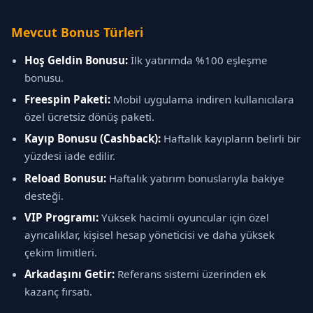
Mevcut Bonus Türleri
Hoş Geldin Bonusu:
İlk yatırımda %100 eşleşme
bonusu.
Freespin Paketi:
Mobil uygulama indiren kullanıcılara
özel ücretsiz dönüş paketi.
Kayıp Bonusu (Cashback):
Haftalık kayıpların belirli bir
yüzdesi iade edilir.
Reload Bonusu:
Haftalık yatırım bonuslarıyla bakiye
desteği.
VIP Programı:
Yüksek hacimli oyuncular için özel
ayrıcalıklar, kişisel hesap yöneticisi ve daha yüksek
çekim limitleri.
Arkadaşını Getir:
Referans sistemi üzerinden ek
kazanç fırsatı.