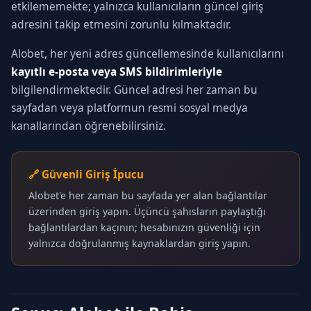
etkilememekte; yalnızca kullanıcıların güncel giriş
adresini takip etmesini zorunlu kılmaktadır.
Alobet, her yeni adres güncellemesinde kullanıcılarını
kayıtlı e-posta veya SMS bildirimleriyle
bilgilendirmektedir. Güncel adresi her zaman bu
sayfadan veya platformun resmi sosyal medya
kanallarından öğrenebilirsiniz.
🔗 Güvenli Giriş İpucu
Alobet'e her zaman bu sayfada yer alan bağlantılar
üzerinden giriş yapın. Üçüncü şahısların paylaştığı
bağlantılardan kaçının; hesabınızın güvenliği için
yalnızca doğrulanmış kaynaklardan giriş yapın.