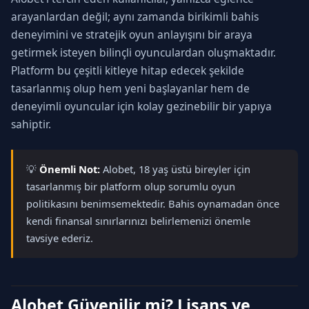
arayanlardan değil; aynı zamanda birikimli bahis
deneyimini ve stratejik oyun anlayışını bir araya
getirmek isteyen bilinçli oyunculardan oluşmaktadır.
Platform bu çeşitli kitleye hitap edecek şekilde
tasarlanmış olup hem yeni başlayanlar hem de
deneyimli oyuncular için kolay gezinebilir bir yapıya
sahiptir.
💡
Önemli Not:
Alobet, 18 yaş üstü bireyler için
tasarlanmış bir platform olup sorumlu oyun
politikasını benimsemektedir. Bahis oynamadan önce
kendi finansal sınırlarınızı belirlemenizi önemle
tavsiye ederiz.
Alobet Güvenilir mi? Lisans ve