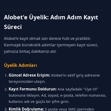
Alobet'e Üyelik: Adım Adım Kayıt
Süreci
Alobet'e kayıt olmak son derece hızlı ve pratiktir.
Karmaşık bürokratik adımlar içermeyen kayıt süreci,
yalnızca birkaç dakikanızı alır.
Üyelik Adımları
Güncel Adrese Erişim:
Alobet'in aktif giriş adresine
tarayıcınızdan ulaşın.
Kayıt Formunu Doldurun:
Ana sayfadaki "Üye Ol"
butonuna tıklayın. Ad, soyad, e-posta, telefon numarası,
kullanıcı adı ve güçlü bir şifre girin.
Kimlik Doğrulama:
E-posta veya SMS üzerinden