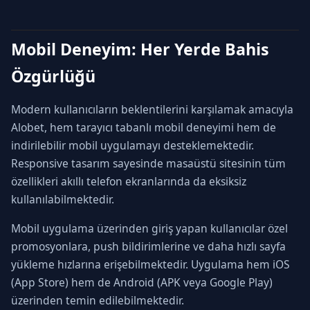
Mobil Deneyim: Her Yerde Bahis
Özgürlüğü
Modern kullanıcıların beklentilerini karşılamak amacıyla
Alobet, hem tarayıcı tabanlı mobil deneyimi hem de
indirilebilir mobil uygulamayı desteklemektedir.
Responsive tasarım sayesinde masaüstü sitesinin tüm
özellikleri akıllı telefon ekranlarında da eksiksiz
kullanılabilmektedir.
Mobil uygulama üzerinden giriş yapan kullanıcılar özel
promosyonlara, push bildirimlerine ve daha hızlı sayfa
yükleme hızlarına erişebilmektedir. Uygulama hem iOS
(App Store) hem de Android (APK veya Google Play)
üzerinden temin edilebilmektedir.