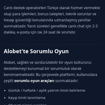
Canlı destek operatörleri Türkçe olarak hizmet vermekte
olup para işlemleri, bonus talepleri, teknik sorunlar ve
hesap güvenliği konularında uzmanlaşmış yanıtlar
sunmaktadır. Yanıt süreleri genellikle canlı chat için 2-3
dakika, e-posta için ise 24 saat ile sınırlıdır.
Alobet'te Sorumlu Oyun
Alobet, sağlıklı ve sürdürülebilir bir oyun kültürünü
desteklemeyi kurumsal bir sorumluluk olarak
benimsemektedir. Bu çerçevede platform, kullanıcılara
çeşitli
sorumlu oyun araçları
sunmaktadır:
Günlük / haftalık / aylık yatırım limiti belirleme
Kayıp limiti tanımlama
Oturum süresi uyarıları