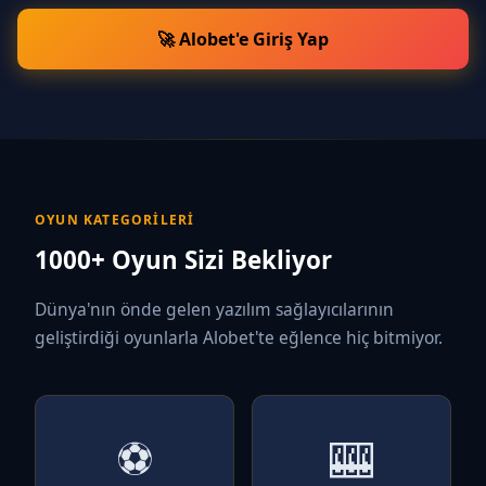
🚀 Alobet'e Giriş Yap
OYUN KATEGORILERI
1000+ Oyun Sizi Bekliyor
Dünya'nın önde gelen yazılım sağlayıcılarının
geliştirdiği oyunlarla Alobet'te eğlence hiç bitmiyor.
⚽
🎰