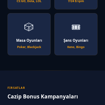
CS:GO, Dota, LOL
7/24 Erişim
🎲
🎟️
Masa Oyunları
Şans Oyunları
Poker, Blackjack
Keno, Bingo
FIRSATLAR
Cazip Bonus Kampanyaları