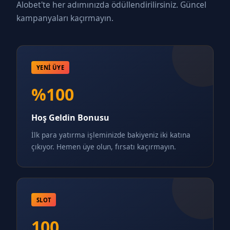
Alobet'te her adımınızda ödüllendirilirsiniz. Güncel
kampanyaları kaçırmayın.
YENI ÜYE
%100
Hoş Geldin Bonusu
İlk para yatırma işleminizde bakiyeniz iki katına
çıkıyor. Hemen üye olun, fırsatı kaçırmayın.
SLOT
100