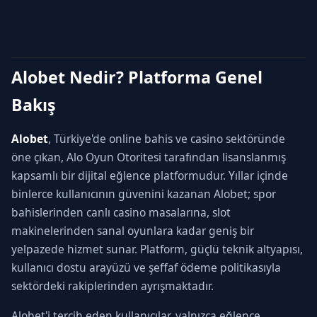
Alobet Nedir? Platforma Genel
Bakış
Alobet
, Türkiye'de online bahis ve casino sektöründe
öne çıkan, Alo Oyun Otoritesi tarafından lisanslanmış
kapsamlı bir dijital eğlence platformudur. Yıllar içinde
binlerce kullanıcının güvenini kazanan Alobet; spor
bahislerinden canlı casino masalarına, slot
makinelerinden sanal oyunlara kadar geniş bir
yelpazede hizmet sunar. Platform, güçlü teknik altyapısı,
kullanıcı dostu arayüzü ve şeffaf ödeme politikasıyla
sektördeki rakiplerinden ayrışmaktadır.
Alobet'i tercih eden kullanıcılar, yalnızca eğlence