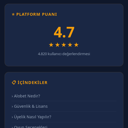
⭐ PLATFORM PUANI
4.7
★★★★★
4.820 kullanıcı değerlendirmesi
📋 İÇINDEKILER
› Alobet Nedir?
› Güvenlik & Lisans
› Üyelik Nasıl Yapılır?
› Oyun Seçenekleri