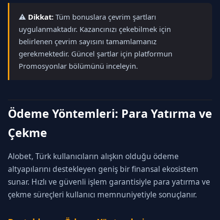
⚠️
Dikkat:
Tüm bonuslara çevrim şartları
uygulanmaktadır. Kazancınızı çekebilmek için
belirlenen çevrim sayısını tamamlamanız
gerekmektedir. Güncel şartlar için platformun
Promosyonlar bölümünü inceleyin.
Ödeme Yöntemleri: Para Yatırma ve
Çekme
Alobet, Türk kullanıcıların alışkın olduğu ödeme
altyapılarını destekleyen geniş bir finansal ekosistem
sunar. Hızlı ve güvenli işlem garantisiyle para yatırma ve
çekme süreçleri kullanıcı memnuniyetiyle sonuçlanır.