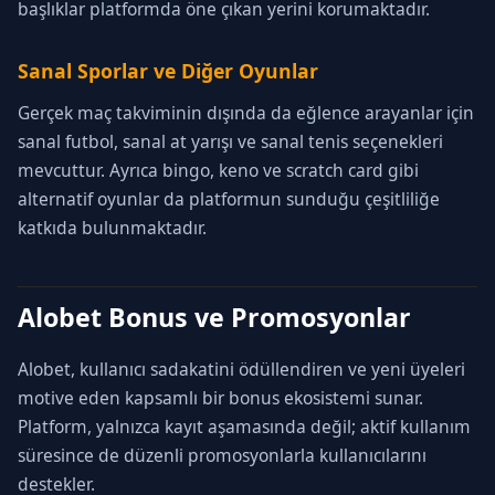
başlıklar platformda öne çıkan yerini korumaktadır.
Sanal Sporlar ve Diğer Oyunlar
Gerçek maç takviminin dışında da eğlence arayanlar için
sanal futbol, sanal at yarışı ve sanal tenis seçenekleri
mevcuttur. Ayrıca bingo, keno ve scratch card gibi
alternatif oyunlar da platformun sunduğu çeşitliliğe
katkıda bulunmaktadır.
Alobet Bonus ve Promosyonlar
Alobet, kullanıcı sadakatini ödüllendiren ve yeni üyeleri
motive eden kapsamlı bir bonus ekosistemi sunar.
Platform, yalnızca kayıt aşamasında değil; aktif kullanım
süresince de düzenli promosyonlarla kullanıcılarını
destekler.