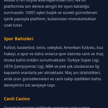
platformda son derece zengin bir oyun kataloğu
sunmasıdır. 1000'i aşkın başlık ve sürekli güncellenen
içerik yapısıyla platform, kullanıcıları monotonluktan
uzak tutar.
Spor Bahisleri
Futbol, basketbol, tenis, voleybol, Amerikan futbolu, buz
hokeyi, e-spor ve daha onlarca spor dalında canlı ve maç
öncesi bahis imkânı sunulmaktadır. Türkiye Süper Ligi,
UEFA Şampiyonlar Ligi, NBA ve pek çok uluslararası lig
kapsamlı oranlarla yer almaktadır. Maç anı istatistikleri,
anlık oran güncellemeleri ve canlı takip özellikleri bahis
deneyimini üst seviyeye taşır.
Canlı Casino
Gerçek krupiyeler eşliğinde oynanan canlı casino