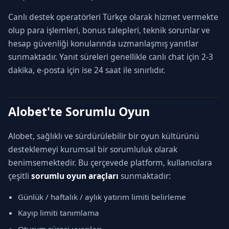
Canlı destek operatörleri Türkçe olarak hizmet vermekte
olup para işlemleri, bonus talepleri, teknik sorunlar ve
hesap güvenliği konularında uzmanlaşmış yanıtlar
sunmaktadır. Yanıt süreleri genellikle canlı chat için 2-3
dakika, e-posta için ise 24 saat ile sınırlıdır.
Alobet'te Sorumlu Oyun
Alobet, sağlıklı ve sürdürülebilir bir oyun kültürünü
desteklemeyi kurumsal bir sorumluluk olarak
benimsemektedir. Bu çerçevede platform, kullanıcılara
çeşitli
sorumlu oyun araçları
sunmaktadır:
Günlük / haftalık / aylık yatırım limiti belirleme
Kayıp limiti tanımlama
Oturum süresi uyarıları