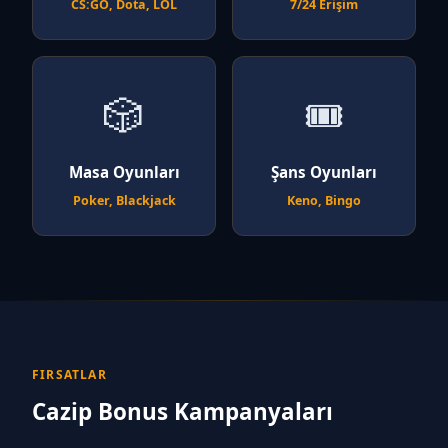
CS:GO, Dota, LOL
7/24 Erişim
🎲
🎟️
Masa Oyunları
Şans Oyunları
Poker, Blackjack
Keno, Bingo
FIRSATLAR
Cazip Bonus Kampanyaları