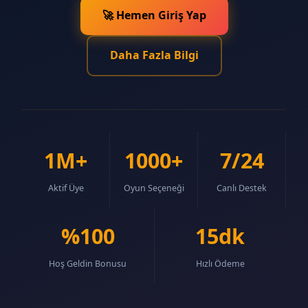
🚀 Hemen Giriş Yap
Daha Fazla Bilgi
1M+
1000+
7/24
Aktif Üye
Oyun Seçeneği
Canlı Destek
%100
15dk
Hoş Geldin Bonusu
Hızlı Ödeme