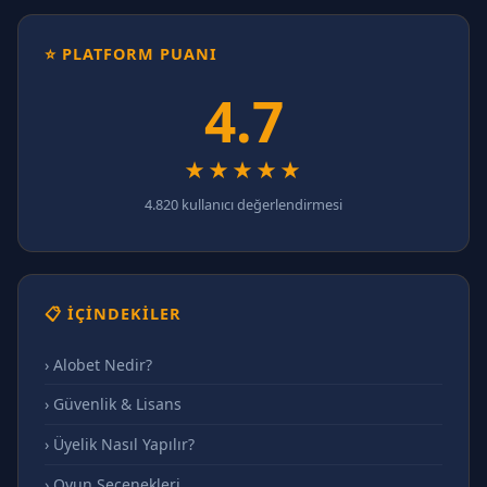
⭐ PLATFORM PUANI
4.7
★★★★★
4.820 kullanıcı değerlendirmesi
📋 İÇINDEKILER
› Alobet Nedir?
› Güvenlik & Lisans
› Üyelik Nasıl Yapılır?
› Oyun Seçenekleri