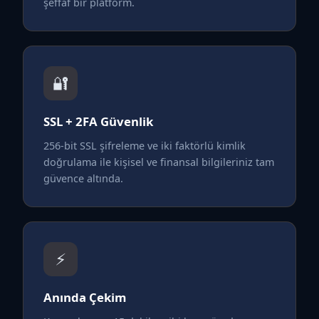
şeffaf bir platform.
🔐
SSL + 2FA Güvenlik
256-bit SSL şifreleme ve iki faktörlü kimlik
doğrulama ile kişisel ve finansal bilgileriniz tam
güvence altında.
⚡
Anında Çekim