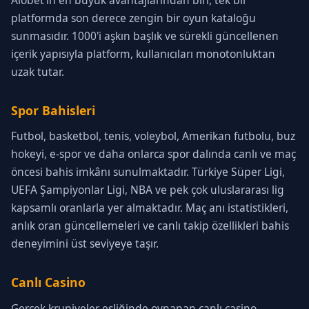
platformda son derece zengin bir oyun kataloğu
sunmasıdır. 1000'i aşkın başlık ve sürekli güncellenen
içerik yapısıyla platform, kullanıcıları monotonluktan
uzak tutar.
Spor Bahisleri
Futbol, basketbol, tenis, voleybol, Amerikan futbolu, buz
hokeyi, e-spor ve daha onlarca spor dalında canlı ve maç
öncesi bahis imkânı sunulmaktadır. Türkiye Süper Ligi,
UEFA Şampiyonlar Ligi, NBA ve pek çok uluslararası lig
kapsamlı oranlarla yer almaktadır. Maç anı istatistikleri,
anlık oran güncellemeleri ve canlı takip özellikleri bahis
deneyimini üst seviyeye taşır.
Canlı Casino
Gerçek krupiyeler eşliğinde oynanan canlı casino