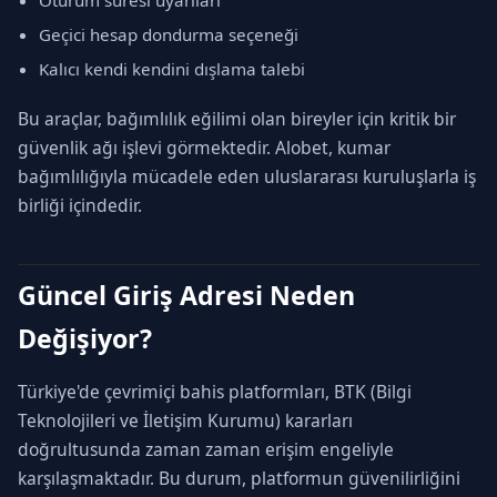
Geçici hesap dondurma seçeneği
Kalıcı kendi kendini dışlama talebi
Bu araçlar, bağımlılık eğilimi olan bireyler için kritik bir
güvenlik ağı işlevi görmektedir. Alobet, kumar
bağımlılığıyla mücadele eden uluslararası kuruluşlarla iş
birliği içindedir.
Güncel Giriş Adresi Neden
Değişiyor?
Türkiye'de çevrimiçi bahis platformları, BTK (Bilgi
Teknolojileri ve İletişim Kurumu) kararları
doğrultusunda zaman zaman erişim engeliyle
karşılaşmaktadır. Bu durum, platformun güvenilirliğini