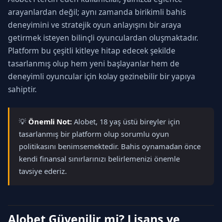
arayanlardan değil; aynı zamanda birikimli bahis
deneyimini ve stratejik oyun anlayışını bir araya
getirmek isteyen bilinçli oyunculardan oluşmaktadır.
Platform bu çeşitli kitleye hitap edecek şekilde
tasarlanmış olup hem yeni başlayanlar hem de
deneyimli oyuncular için kolay gezinebilir bir yapıya
sahiptir.
💡
Önemli Not:
Alobet, 18 yaş üstü bireyler için
tasarlanmış bir platform olup sorumlu oyun
politikasını benimsemektedir. Bahis oynamadan önce
kendi finansal sınırlarınızı belirlemenizi önemle
tavsiye ederiz.
Alobet Güvenilir mi? Lisans ve