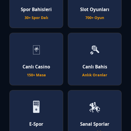
Spor Bahisleri
Slot Oyunları
30+ Spor Dalı
700+ Oyun
🃏
🎾
Canlı Casino
Canlı Bahis
150+ Masa
Anlık Oranlar
🖥️
🏇
E-Spor
Sanal Sporlar