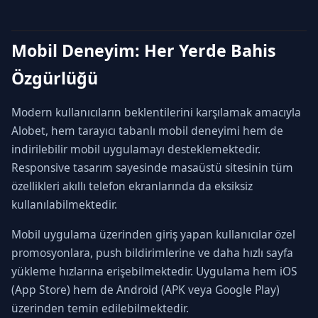
Mobil Deneyim: Her Yerde Bahis
Özgürlüğü
Modern kullanıcıların beklentilerini karşılamak amacıyla
Alobet, hem tarayıcı tabanlı mobil deneyimi hem de
indirilebilir mobil uygulamayı desteklemektedir.
Responsive tasarım sayesinde masaüstü sitesinin tüm
özellikleri akıllı telefon ekranlarında da eksiksiz
kullanılabilmektedir.
Mobil uygulama üzerinden giriş yapan kullanıcılar özel
promosyonlara, push bildirimlerine ve daha hızlı sayfa
yükleme hızlarına erişebilmektedir. Uygulama hem iOS
(App Store) hem de Android (APK veya Google Play)
üzerinden temin edilebilmektedir.