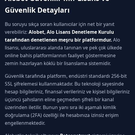
Güvenlik Detayları
Bu soruyu sıkça soran kullanıcılar için net bir yanıt
verebiliriz:
Alobet, Alo Lisans Denetleme Kurulu
tarafından denetlenen meşru bir platformdur.
Alo
lisansı, uluslararası alanda tanınan ve pek çok ülkede
online bahis platformlarının faaliyet göstermesine
zemin hazırlayan köklü bir lisanslama sistemidir.
Güvenlik tarafında platform, endüstri standardı 256-bit
SSL şifrelemesi kullanmaktadır. Bu teknoloji sayesinde
hesap bilgileriniz, finansal verileriniz ve kişisel bilgileriniz
üçüncü şahısların eline geçmeden şifreli bir kanal
üzerinden iletilir. Bunun yanı sıra iki aşamalı kimlik
doğrulama (2FA) özelliği ile hesabınıza izinsiz erişim
engellenmektedir.