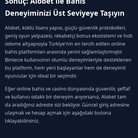
Sonuç: Alobet ile Bahis
Deneyiminizi Üst Seviyeye Taşıyın
Alobet, köklü lisans yapısı, güçlü güvenlik protokolleri,
geniş oyun yelpazesi, rekabetçi bonus ekosistemi ve hızlı
ödeme altyapısıyla Türkiye'nin en tercih edilen online
bahis platformları arasında yerini sağlamlaştırmıştır.
Binlerce kullanıcının olumlu deneyimleriyle desteklenen
bu platform, hem yeni başlayanlar hem de deneyimli
oyuncular için ideal bir seçimdir.
Eğer online bahis ve casino dünyasında güvenilir, şeffaf
ve kullanıcı odaklı bir deneyim arıyorsanız, Alobet tam
da aradığınız adreste sizi bekliyor. Güncel giriş adresine
ulaşmak ve hesap açmak için aşağıdaki butona
tıklayabilirsiniz.