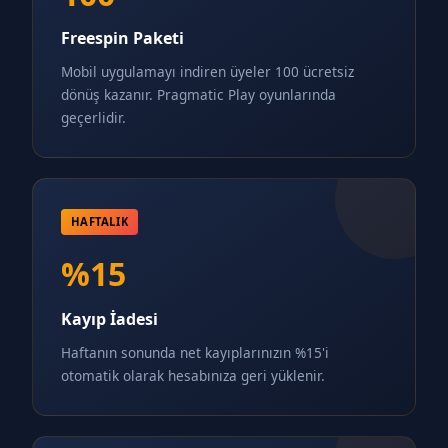
Freespin Paketi
Mobil uygulamayı indiren üyeler 100 ücretsiz
dönüş kazanır. Pragmatic Play oyunlarında
geçerlidir.
HAFTALIK
%15
Kayıp İadesi
Haftanın sonunda net kayıplarınızın %15'i
otomatik olarak hesabınıza geri yüklenir.