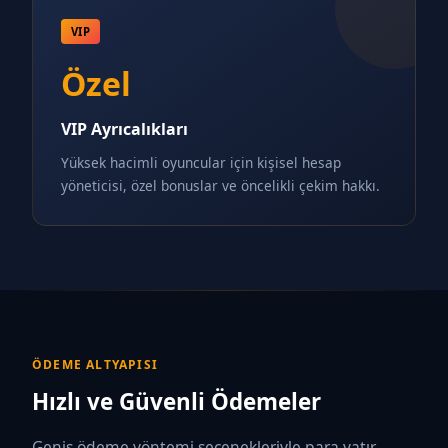
VIP
Özel
VIP Ayrıcalıkları
Yüksek hacimli oyuncular için kişisel hesap
yöneticisi, özel bonuslar ve öncelikli çekim hakkı.
ÖDEME ALTYAPISI
Hızlı ve Güvenli Ödemeler
Geniş ödeme yöntemi seçenekleriyle para yatır,