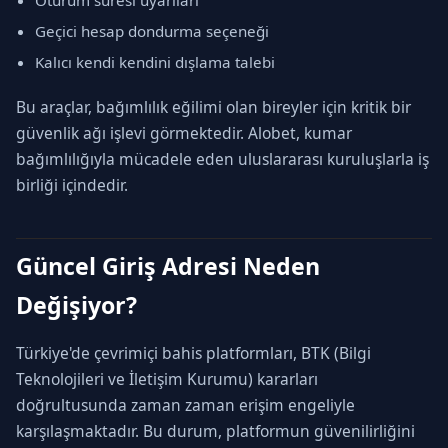
Geçici hesap dondurma seçeneği
Kalıcı kendi kendini dışlama talebi
Bu araçlar, bağımlılık eğilimi olan bireyler için kritik bir
güvenlik ağı işlevi görmektedir. Alobet, kumar
bağımlılığıyla mücadele eden uluslararası kuruluşlarla iş
birliği içindedir.
Güncel Giriş Adresi Neden
Değişiyor?
Türkiye'de çevrimiçi bahis platformları, BTK (Bilgi
Teknolojileri ve İletişim Kurumu) kararları
doğrultusunda zaman zaman erişim engeliyle
karşılaşmaktadır. Bu durum, platformun güvenilirliğini