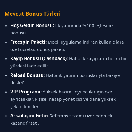
Mevcut Bonus Türleri
Hoş Geldin Bonusu:
İlk yatırımda %100 eşleşme
bonusu.
Freespin Paketi:
Mobil uygulama indiren kullanıcılara
özel ücretsiz dönüş paketi.
Kayıp Bonusu (Cashback):
Haftalık kayıpların belirli bir
yüzdesi iade edilir.
Reload Bonusu:
Haftalık yatırım bonuslarıyla bakiye
desteği.
VIP Programı:
Yüksek hacimli oyuncular için özel
ayrıcalıklar, kişisel hesap yöneticisi ve daha yüksek
çekim limitleri.
Arkadaşını Getir:
Referans sistemi üzerinden ek
kazanç fırsatı.