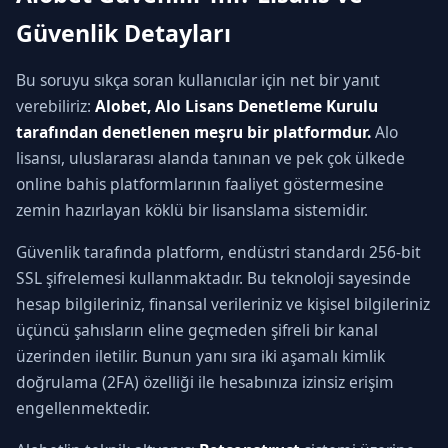
Güvenlik Detayları
Bu soruyu sıkça soran kullanıcılar için net bir yanıt
verebiliriz:
Alobet, Alo Lisans Denetleme Kurulu
tarafından denetlenen meşru bir platformdur.
Alo
lisansı, uluslararası alanda tanınan ve pek çok ülkede
online bahis platformlarının faaliyet göstermesine
zemin hazırlayan köklü bir lisanslama sistemidir.
Güvenlik tarafında platform, endüstri standardı 256-bit
SSL şifrelemesi kullanmaktadır. Bu teknoloji sayesinde
hesap bilgileriniz, finansal verileriniz ve kişisel bilgileriniz
üçüncü şahısların eline geçmeden şifreli bir kanal
üzerinden iletilir. Bunun yanı sıra iki aşamalı kimlik
doğrulama (2FA) özelliği ile hesabınıza izinsiz erişim
engellenmektedir.