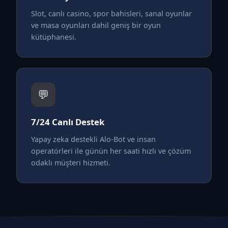
Slot, canlı casino, spor bahisleri, sanal oyunlar
ve masa oyunları dahil geniş bir oyun
kütüphanesi.
💬
7/24 Canlı Destek
Yapay zeka destekli Alo-Bot ve insan
operatörleri ile günün her saati hızlı ve çözüm
odaklı müşteri hizmeti.