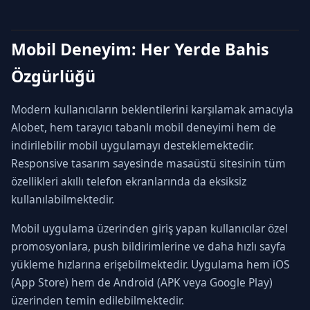
Mobil Deneyim: Her Yerde Bahis
Özgürlüğü
Modern kullanıcıların beklentilerini karşılamak amacıyla
Alobet, hem tarayıcı tabanlı mobil deneyimi hem de
indirilebilir mobil uygulamayı desteklemektedir.
Responsive tasarım sayesinde masaüstü sitesinin tüm
özellikleri akıllı telefon ekranlarında da eksiksiz
kullanılabilmektedir.
Mobil uygulama üzerinden giriş yapan kullanıcılar özel
promosyonlara, push bildirimlerine ve daha hızlı sayfa
yükleme hızlarına erişebilmektedir. Uygulama hem iOS
(App Store) hem de Android (APK veya Google Play)
üzerinden temin edilebilmektedir.