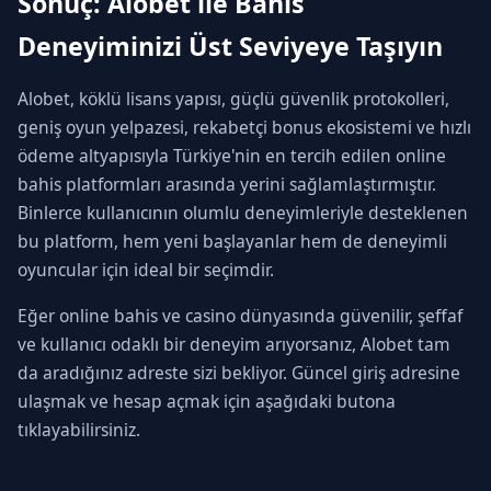
Sonuç: Alobet ile Bahis
Deneyiminizi Üst Seviyeye Taşıyın
Alobet, köklü lisans yapısı, güçlü güvenlik protokolleri,
geniş oyun yelpazesi, rekabetçi bonus ekosistemi ve hızlı
ödeme altyapısıyla Türkiye'nin en tercih edilen online
bahis platformları arasında yerini sağlamlaştırmıştır.
Binlerce kullanıcının olumlu deneyimleriyle desteklenen
bu platform, hem yeni başlayanlar hem de deneyimli
oyuncular için ideal bir seçimdir.
Eğer online bahis ve casino dünyasında güvenilir, şeffaf
ve kullanıcı odaklı bir deneyim arıyorsanız, Alobet tam
da aradığınız adreste sizi bekliyor. Güncel giriş adresine
ulaşmak ve hesap açmak için aşağıdaki butona
tıklayabilirsiniz.