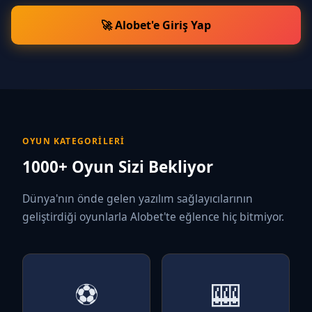
🚀 Alobet'e Giriş Yap
OYUN KATEGORILERI
1000+ Oyun Sizi Bekliyor
Dünya'nın önde gelen yazılım sağlayıcılarının
geliştirdiği oyunlarla Alobet'te eğlence hiç bitmiyor.
⚽
🎰