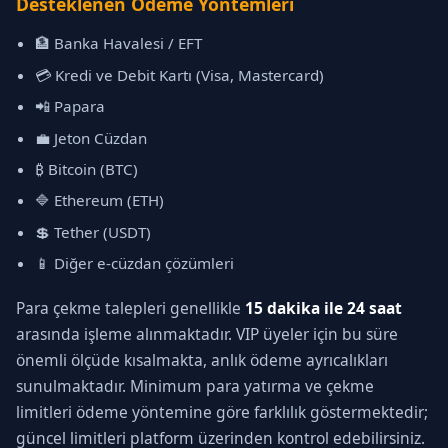
Desteklenen Ödeme Yöntemleri
🏦 Banka Havalesi / EFT
💳 Kredi ve Debit Kartı (Visa, Mastercard)
📲 Papara
💼 Jeton Cüzdan
₿ Bitcoin (BTC)
🔷 Ethereum (ETH)
💲 Tether (USDT)
📱 Diğer e-cüzdan çözümleri
Para çekme talepleri genellikle
15 dakika ile 24 saat
arasında işleme alınmaktadır. VIP üyeler için bu süre
önemli ölçüde kısalmakta, anlık ödeme ayrıcalıkları
sunulmaktadır. Minimum para yatırma ve çekme
limitleri ödeme yöntemine göre farklılık göstermektedir;
güncel limitleri platform üzerinden kontrol edebilirsiniz.