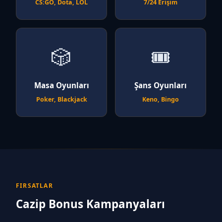
CS:GO, Dota, LOL
7/24 Erişim
🎲
🎟️
Masa Oyunları
Şans Oyunları
Poker, Blackjack
Keno, Bingo
FIRSATLAR
Cazip Bonus Kampanyaları