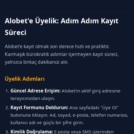
Alobet'e Üyelik: Adım Adım Kayıt
Süreci
Alobet'e kayıt olmak son derece hızlı ve pratiktir.
Karmaşık bürokratik adımlar içermeyen kayıt süreci,
yalnızca birkaç dakikanızı alır.
Üyelik Adımları
Güncel Adrese Erişim:
Alobet'in aktif giriş adresine
tarayıcınızdan ulaşın.
Kayıt Formunu Doldurun:
Ana sayfadaki "Üye Ol"
butonuna tıklayın. Ad, soyad, e-posta, telefon numarası,
kullanıcı adı ve güçlü bir şifre girin.
Kimlik Doğrulama:
E-posta veya SMS üzerinden