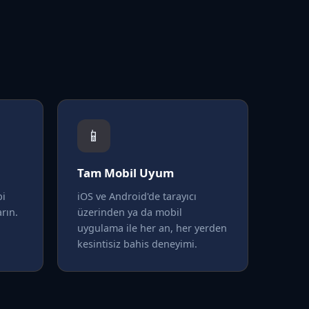
📱
Tam Mobil Uyum
bi
iOS ve Android'de tarayıcı
rın.
üzerinden ya da mobil
uygulama ile her an, her yerden
kesintisiz bahis deneyimi.