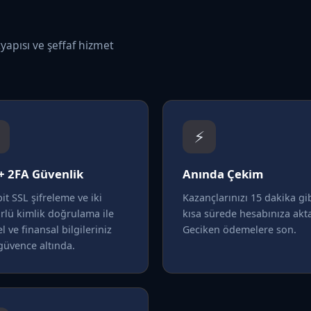
tyapısı ve şeffaf hizmet

⚡
 + 2FA Güvenlik
Anında Çekim
it SSL şifreleme ve iki
Kazançlarınızı 15 dakika gi
örlü kimlik doğrulama ile
kısa sürede hesabınıza akta
el ve finansal bilgileriniz
Geciken ödemelere son.
güvence altında.