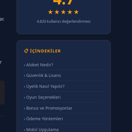
★★★★★
ar.
4.820 kullanıcı değerlendirmesi
📋 İÇINDEKILER
r
› Alobet Nedir?
› Güvenlik & Lisans
› Üyelik Nasıl Yapılır?
› Oyun Seçenekleri
› Bonus ve Promosyonlar
› Ödeme Yöntemleri
› Mobil Uygulama