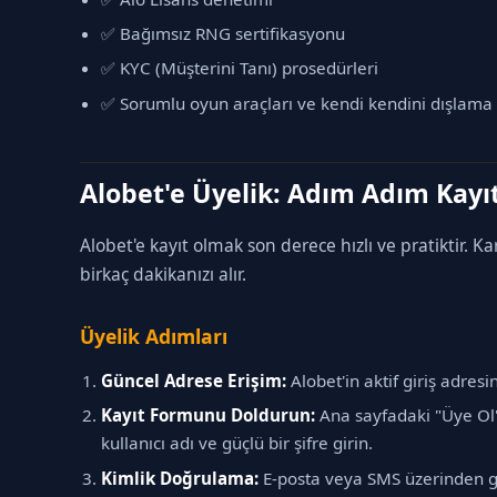
✅ Bağımsız RNG sertifikasyonu
✅ KYC (Müşterini Tanı) prosedürleri
✅ Sorumlu oyun araçları ve kendi kendini dışlama
Alobet'e Üyelik: Adım Adım Kayıt
Alobet'e kayıt olmak son derece hızlı ve pratiktir. 
birkaç dakikanızı alır.
Üyelik Adımları
Güncel Adrese Erişim:
Alobet'in aktif giriş adresi
Kayıt Formunu Doldurun:
Ana sayfadaki "Üye Ol"
kullanıcı adı ve güçlü bir şifre girin.
Kimlik Doğrulama:
E-posta veya SMS üzerinden gö