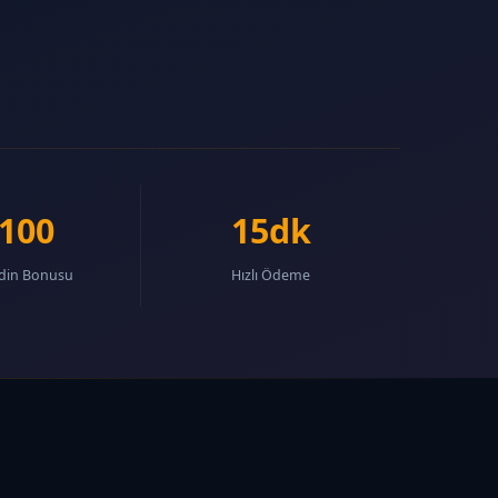
100
15dk
din Bonusu
Hızlı Ödeme