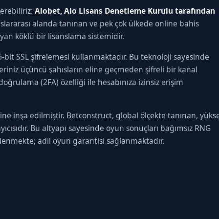
erebiliriz:
Alobet, Alo Lisans Denetleme Kurulu tarafından
luslararası alanda tanınan ve pek çok ülkede online bahis
yan köklü bir lisanslama sistemidir.
-bit SSL şifrelemesi kullanmaktadır. Bu teknoloji sayesinde
gileriniz üçüncü şahısların eline geçmeden şifreli bir kanal
 doğrulama (2FA) özelliği ile hesabınıza izinsiz erişim
ine inşa edilmiştir. Betconstruct, global ölçekte tanınan, yüks
ayıcısıdır. Bu altyapı sayesinde oyun sonuçları bağımsız RNG
enmekte; adil oyun garantisi sağlanmaktadır.