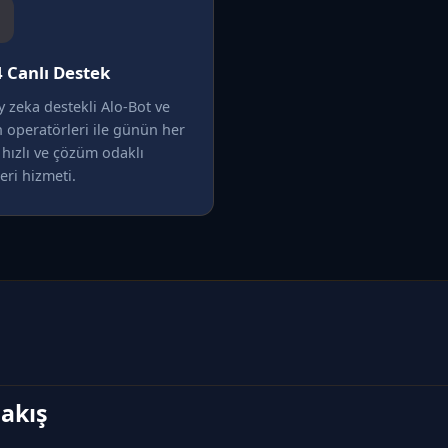

 Canlı Destek
 zeka destekli Alo-Bot ve
n operatörleri ile günün her
 hızlı ve çözüm odaklı
eri hizmeti.
akış