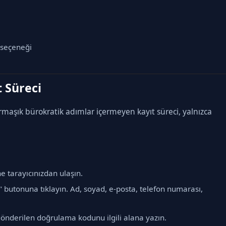
 seçeneği
 Süreci
Karmaşık bürokratik adımlar içermeyen kayıt süreci, yalnızca
ne tarayıcınızdan ulaşın.
 butonuna tıklayın. Ad, soyad, e-posta, telefon numarası,
nderilen doğrulama kodunu ilgili alana yazın.