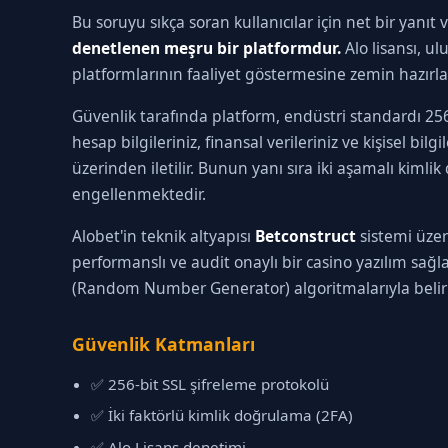
Bu soruyu sıkça soran kullanıcılar için net bir yanıt v
denetlenen meşru bir platformdur.
Alo lisansı, u
platformlarının faaliyet göstermesine zemin hazırla
Güvenlik tarafında platform, endüstri standardı 256
hesap bilgileriniz, finansal verileriniz ve kişisel bil
üzerinden iletilir. Bunun yanı sıra iki aşamalı kimlik
engellenmektedir.
Alobet'in teknik altyapısı
Betconstruct
sistemi üzer
performanslı ve audit onaylı bir casino yazılım sağl
(Random Number Generator) algoritmalarıyla belirl
Güvenlik Katmanları
✅ 256-bit SSL şifreleme protokolü
✅ İki faktörlü kimlik doğrulama (2FA)
✅ Alo Lisans denetimi