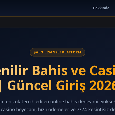
Hakkında
🔒
ALO LISANSLI PLATFORM
nilir Bahis ve Ca
| Güncel Giriş 202
nin en çok tercih edilen online bahis deneyimi: yüksek
 casino heyecanı, hızlı ödemeler ve 7/24 kesintisiz d