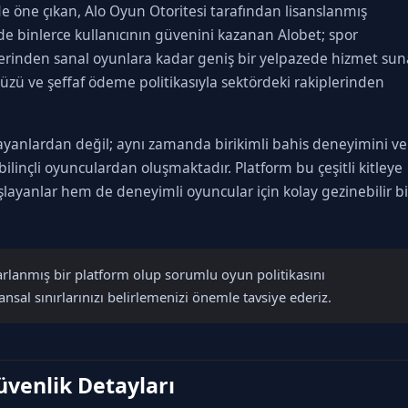
de öne çıkan, Alo Oyun Otoritesi tarafından lisanslanmış
inde binlerce kullanıcının güvenini kazanan Alobet; spor
lerinden sanal oyunlara kadar geniş bir yelpazede hizmet sun
ayüzü ve şeffaf ödeme politikasıyla sektördeki rakiplerinden
arayanlardan değil; aynı zamanda birikimli bahis deneyimini ve
bilinçli oyunculardan oluşmaktadır. Platform bu çeşitli kitleye
layanlar hem de deneyimli oyuncular için kolay gezinebilir bi
sarlanmış bir platform olup sorumlu oyun politikasını
al sınırlarınızı belirlemenizi önemle tavsiye ederiz.
üvenlik Detayları