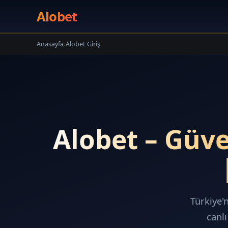
Alobet
Anasayfa
›
Alobet Giriş
Alobet – Güve
Türkiye'
canlı