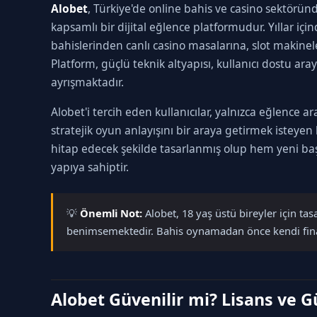
Alobet
, Türkiye'de online bahis ve casino sektörün
kapsamlı bir dijital eğlence platformudur. Yıllar iç
bahislerinden canlı casino masalarına, slot makine
Platform, güçlü teknik altyapısı, kullanıcı dostu ar
ayrışmaktadır.
Alobet'i tercih eden kullanıcılar, yalnızca eğlence 
stratejik oyun anlayışını bir araya getirmek isteyen 
hitap edecek şekilde tasarlanmış olup hem yeni baş
yapıya sahiptir.
💡
Önemli Not:
Alobet, 18 yaş üstü bireyler için ta
benimsemektedir. Bahis oynamadan önce kendi finans
Alobet Güvenilir mi? Lisans ve G