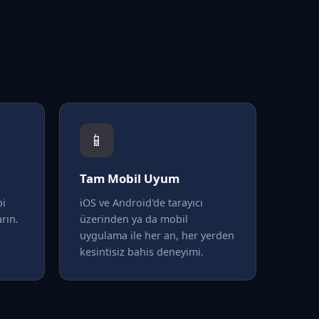
📱
Tam Mobil Uyum
bi
iOS ve Android'de tarayıcı
rın.
üzerinden ya da mobil
uygulama ile her an, her yerden
kesintisiz bahis deneyimi.